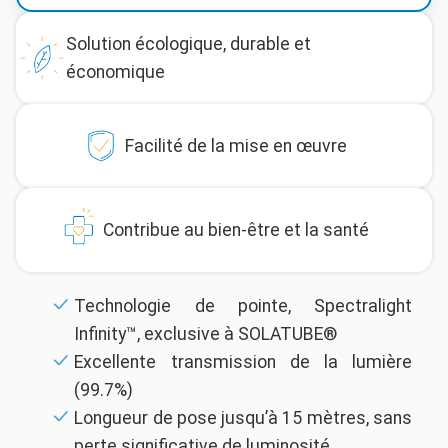
Solution écologique, durable et
économique
Facilité de la mise en œuvre
Contribue au bien-être et la santé
Technologie de pointe, Spectralight
Parmi les 500 premières entreprises
Aucune mise à l’enquête ou mise à
Filtre des effets négatifs (UVs, chaleur,
Infinity™, exclusive à SOLATUBE®
ayant obtenu le label de durabilité SOLAR
l’enquête restreinte dans certaines
bruit, élimine éblouissement et reflets
Excellente transmission de la lumière
IMPULSE
communes
etc.)
(99.7%)
Économisez de l'énergie tout en jouissant
Un SOLATUBE® s’installe en moins d’un
Contribue à améliorer le bien-être et les
Longueur de pose jusqu’à 15 mètres, sans
d’éclairage naturelle de qualité
jour
capacités de concentration
perte significative de luminosité
Eclairage de qualité sans électricité
Augmente les performances sportives et