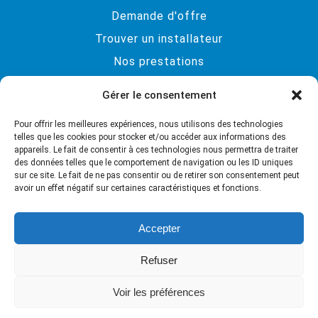
Demande d'offre
Trouver un installateur
Nos prestations
Brochures / Catalogue
Gérer le consentement
CONTACT
Pour offrir les meilleures expériences, nous utilisons des technologies
Bois et Lumière SA
telles que les cookies pour stocker et/ou accéder aux informations des
appareils. Le fait de consentir à ces technologies nous permettra de traiter
Chemin de La Scie 1
des données telles que le comportement de navigation ou les ID uniques
sur ce site. Le fait de ne pas consentir ou de retirer son consentement peut
1405 Pomy
avoir un effet négatif sur certaines caractéristiques et fonctions.
Tél. : 024 435 13 04
Email:
info@solatube.ch
Accepter
Refuser
Voir les préférences